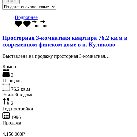
Поиск
Подробнее
Просторная 3-комнатная квартира 76,2 кв.м в
современном финском доме в п. Куликово
Выставлена на продажу просторная 3-комнатная…
Комнат
3
Площадь
76.2
кв.м
Этажей в доме
2
Год постройки
1996
Продажа
4,150,000₽