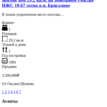
Жилой дом 29.2 кв.м. на земельном участке
ИЖС 10,67 соток в п. Бригадное
В тихом уединенном месте поселка…
Комнат
1
Площадь
29.2
кв.м
Этажей в доме
1
Год постройки
1991
Продажа
3,500,000₽
От
Оксана Шумова
1
2
3
4
5
6
7
Агенты