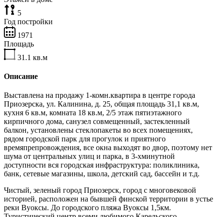
5
Год постройки
1971
Площадь
31.1
кв.м
Описание
Выставлена на продажу 1-комн.квартира в центре города
Приозерска, ул. Калинина, д. 25, общая площадь 31,1 кв.м,
кухня 6 кв.м, комната 18 кв.м, 2/5 этаж пятиэтажного
кирпичного дома, санузел совмещенный, застекленный
балкон, установлены стеклопакеты во всех помещениях,
рядом городской парк для прогулок и приятного
времяпрепровождения, все окна выходят во двор, поэтому нет
шума от центральных улиц и парка, в 3-хминутной
доступности вся городская инфраструктура: поликлиника,
банк, сетевые магазины, школа, детский сад, бассейн и т.д.
Чистый, зеленый город Приозерск, город с многовековой
историей, расположен на бывшей финской территории в устье
реки Вуоксы. До городского пляжа Вуоксы 1,5км.
Туристический центр всеми любимого Карельского