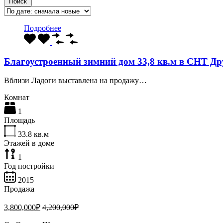
Поиск
Подробнее
Благоустроенный зимний дом 33,8 кв.м в СНТ Д
Вблизи Ладоги выставлена на продажу…
Комнат
1
Площадь
33.8
кв.м
Этажей в доме
1
Год постройки
2015
Продажа
3,800,000₽
4,200,000₽