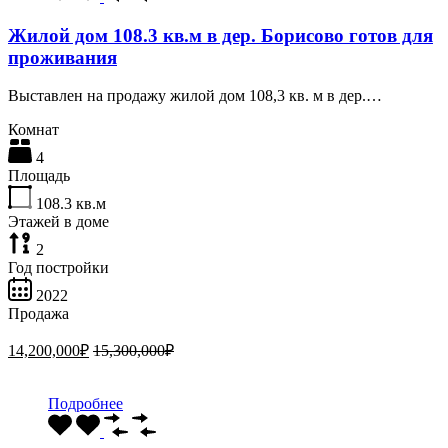
Жилой дом 108.3 кв.м в дер. Борисово готов для
проживания
Выставлен на продажу жилой дом 108,3 кв. м в дер.…
Комнат
4
Площадь
108.3
кв.м
Этажей в доме
2
Год постройки
2022
Продажа
14,200,000₽
15,300,000₽
Подробнее