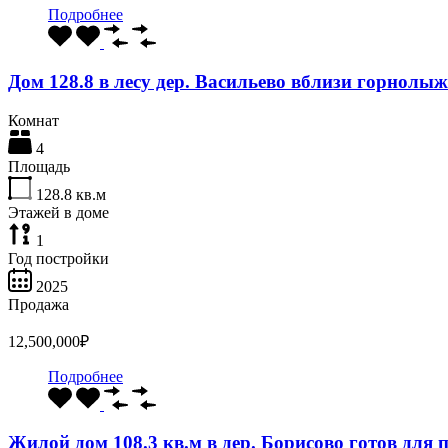
Подробнее
Дом 128.8 в лесу дер. Васильево вблизи горнол
Комнат
4
Площадь
128.8
кв.м
Этажей в доме
1
Год постройки
2025
Продажа
12,500,000₽
Подробнее
Жилой дом 108.3 кв.м в дер. Борисово готов для