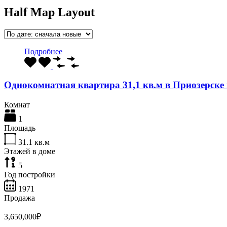
Half
Map Layout
Подробнее
Однокомнатная квартира 31,1 кв.м в Приозерск
Комнат
1
Площадь
31.1
кв.м
Этажей в доме
5
Год постройки
1971
Продажа
3,650,000₽